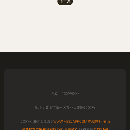
下一页
电话：1339904**
地址：黄山市徽州区置业大厦5楼505号
COPYRIGHT © 2026
WWW.MSZJAPP.COM
电脑软件
黄山
超新星互联网科技有限公司
电脑软件
版权所有
SITEMAP