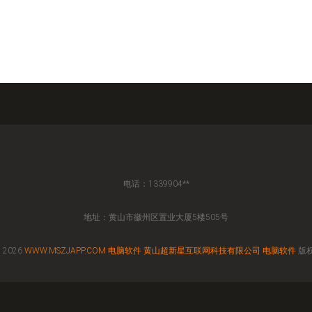
电话：1339904**
地址：黄山市徽州区置业大厦5楼505号
 2026
WWW.MSZJAPP.COM
电脑软件
黄山超新星互联网科技有限公司
电脑软件
版