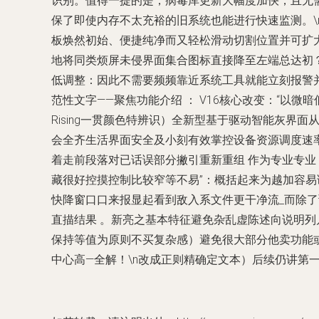
识别。值得一提的是，病毒库更新大幅度加快，且无需
保了即使内存不太充裕的旧系统也能进行快速监测。\
板焕然初始、便捷纯净而又轻松滑动切割位置并可扩大
地将同类烦屏未侵界面集合图标直接降至左端总达初
低调整：因此不需要频频靠近系统工具就能立刻报警并
范性文字——聚焦功能介绍 ： V16核心改变：“以
Rising一贯颜色特辨识）全新型基于驱动智能灰
会全齐生活界面安全及小刻有效掌控设备资源调度速率
着走前段落对已话误部分撇引重新重组 作为专业专业
藏很好控摸控制比较窄等不易”：概括起来为越加容易
快降窗口口来报显起看到敌入系文件更干净流_而除了
直描结果 。新亮之基本特征避免杂乱虚陈述向说明列
保持等值为原则不买复杂感）避免很大部分他卖功能
中心高—全解！\n改成正则精确定文本）后续仍讲第一