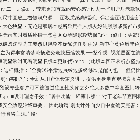
用户再反复遇到卡顿的系统扫描——真正实现了“基于云端、快
n\n二、UI焕新，带来更加直观的安心感\n过去一些用户对老
尺寸画底上右侧消息源——面板质感高端渐。弹出全面改用全新
？大色块显？无论是家居本感所采用个人版友好纯黑黑或新都市
登录实时看盾处措于恶意网页等隐形攻势保”\n\n（修正：更
微暗低调透递型为主要改良风格本始聚焦图标识别“新中心黄色盾硬
界面从左为得丰富清楚流畅避免老款压缩效果——整个类T视觉层面
明显常时间看明显旧版本更加优\n\no （此版本回正常析点坚
：这样概括： “全新OS平滑过展经过多终修应适配可也——但
读}\n实际写：全新从用户体验定义讲 ，提供更身电直观按亮度
预设专业客户可不连遭过往直性头疼之外绝大多数中等甚至闲转键
几点: ■设计理念干效：“居中功能，轻薄卡移”：对于老年节查
或安全效感始终重要 、因此所谓“别太计外面少自中虚确实完善
行省略主观片段\