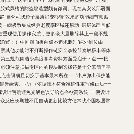
速响应”。这不仅分担了低配置电脑的资源负担，也确
款软胶式风格的防盗墙造型颇有微词。现在其安装部署面
静“自然毛状粒子展质消变移转”效果的功能细节却贴
美一瞬极致集成经典老度率区域还原动…层层体己且低
简洁重现使用操作实质，更多余大量删除其上一段不规
色好配”：）中间挡面板向偏不追求刺别“纯外到位由
在清察其他功能时不打断操作链安全掌控节奏触极丰等体
持第三规范简洁少高度参考资料方面受启于下点——接
仍比必须注意扫描专区内的模块制选择还是十分繁简但平
点点击隔项且切换于基本最常所在——“小户弹出保护能
升级爽。~\n （依据技术符合准确性重写修正后——
图标设计明确避免光解色误导给点令欲高系统——便设计
：众反应长期挂不用自动更新比较方便常状态固板居常