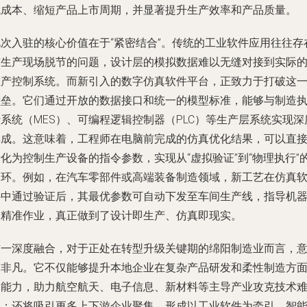
试成本、缩短产品上市周期，并显著提升生产效率和产品质量。
此次入驻的核心价值在于“紧密结合”。传统的工业软件应用往往存
与生产现场脱节的问题，设计层的模拟数据难以无缝对接到实际
生产控制系统。而新引入的数字仿真软件平台，正致力于打破这
壁垒。它们通过开放的数据接口和统一的模型标准，能够与制造
系统（MES）、可编程逻辑控制器（PLC）等生产层系统实现深
集成。这意味着，工程师在电脑前完成的仿真优化结果，可以直
化为控制生产设备的指令参数，实现从“虚拟验证”到“物理执行”
闭环。例如，在汽车零部件或高端装备制造领域，新工艺在仿真
件中通过验证后，其最优参数可自动下发至车间生产线，指导机
人精准作业，真正做到了设计即生产、仿真即现实。
这一深度融合，对于正处在转型升级关键期的绵阳制造业而言，
义非凡。它不仅能够提升本地企业在复杂产品研发和柔性制造方
的能力，助力航空航天、电子信息、新材料等主导产业攻克技术
关；还将吸引更多上下游企业聚集，形成以工业软件为牵引、智