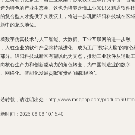
制造为特色的产业生态圈。这也为培养既懂工业知识又精通软件
术的复合型人才提供了实践沃土，将进一步巩固绵阳科技城在区
创新中的龙头地位。
随着数字仿真技术与人工智能、大数据、工业互联网的进一步融
合，入驻企业的软件产品将持续进化，成为工厂“数字大脑”的核心
成部分。绵阳科技城新区有望以此为支点，推动工业软件从辅助
具向核心生产力和创新驱动力的角色转变，为中国制造业的数字
化、网络化、智能化发展贡献宝贵的“绵阳经验”。
若转载，请注明出处：http://www.mszjapp.com/product/90.htm
新时间：2026-08-08 10:16:40