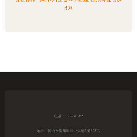
40+
电话：1339904**
地址：黄山市徽州区置业大厦5楼505号