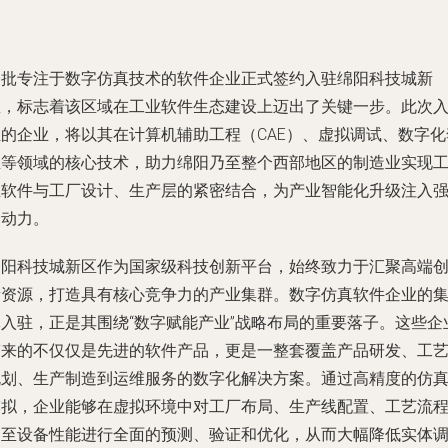
一批专注于数字仿真技术的软件企业正式签约入驻绵阳科技城新
区，标志着该区域在工业软件生态建设上迈出了关键一步。此次
驻的企业，将以其在计算机辅助工程（CAE）、虚拟调试、数字化
生等领域的核心技术，助力绵阳乃至整个西部地区的制造业实现
业软件与工厂设计、生产层的紧密结合，为产业智能化升级注入
劲动力。
绵阳科技城新区作为国家级科技创新平台，始终致力于汇聚高端
新资源，打造具有核心竞争力的产业集群。数字仿真软件企业的
体入驻，正是其围绕“数字赋能产业”战略布局的重要落子。这些企
带来的不仅仅是先进的软件产品，更是一整套覆盖产品研发、工
规划、生产制造到运维服务的数字化解决方案。通过高精度的仿
模拟，企业能够在虚拟环境中对工厂布局、生产线配置、工艺流
乃至设备性能进行全面的预测、验证和优化，从而大幅降低实体