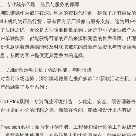
一、 专业戴尔代理，品质与服务的保障
深圳凯诺德作为戴尔在深圳地区的授权代理商，确保了所有供应
ell主机均为正品行货，享有官方原厂保修与服务支持。这为用户
除了后顾之忧，无论是大型企业批量采购，还是中小型企业或个
用户单独购买，都能获得可靠的产品来源和完善的售后保障。代
身份也意味着凯诺德能够及时获取戴尔的最新产品资讯与市场活
信息，从而为客户提供更具竞争力的选择。
、 Dell新款活动主机：强劲性能，与时俱进
对当前市场趋势，深圳凯诺德重点推介多款Dell新款活动主机。
些产品涵盖了多个系列：
.
OptiPlex系列
：专为商业环境打造，以稳定、安全、易管理著称
是企业桌面办公的理想之选。新款在性能、能效和设计上均有提
升。
.
Precision系列
：面向专业创作者、工程师和设计师的工作站级
品，搭载高性能处理器、专业级显卡和大容量内存，能够轻松应