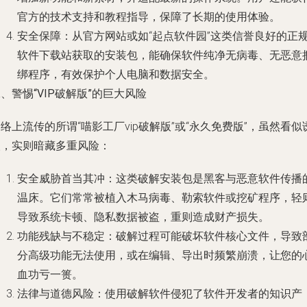
官方的技术支持和教程指导，保障了长期的使用体验。
安全保障
：从官方网站或如“起点软件园”这类信誉良好的正
软件下载站获取的安装包，能确保软件纯净无病毒、无恶意
绑程序，有效保护个人电脑和数据安全。
、警惕“VIP破解版”的巨大风险
络上流传的所谓“喵影工厂vip破解版”或“永久免费版”，虽然看似
人，实则暗藏多重风险：
安全威胁首当其冲
：这类破解安装包是黑客与恶意软件传播
温床。它们常常被植入木马病毒、勒索软件或挖矿程序，轻
导致系统卡顿、隐私数据被盗，重则造成财产损失。
功能残缺与不稳定
：破解过程可能破坏软件核心文件，导致
分高级功能无法使用，或在编辑、导出时频繁崩溃，让您的
血功亏一篑。
法律与道德风险
：使用破解软件侵犯了软件开发者的知识产