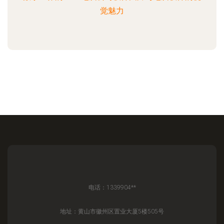
觉魅力
电话：1339904**
地址：黄山市徽州区置业大厦5楼505号